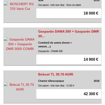
Scie
2019
Occasion - très bon état - Scie circulaire
18 000 €
Gaspardo DAMA 300 + Gaspardo DMR
30...
Combiné de semis (herse +
semoir, ...)
Gaspardo - DAMA 300
14 900 €
Bobcat TL 30.70 AGRI
Chariot télescopique
2018
Occasion - très bon état - 3 130 h
42 300 €