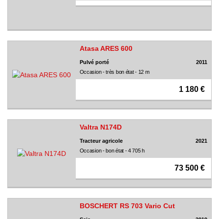
Atasa ARES 600
Pulvé porté
2011
Occasion - très bon état - 12 m
1 180 €
Valtra N174D
Tracteur agricole
2021
Occasion - bon état - 4 705 h
73 500 €
BOSCHERT RS 703 Vario Cut