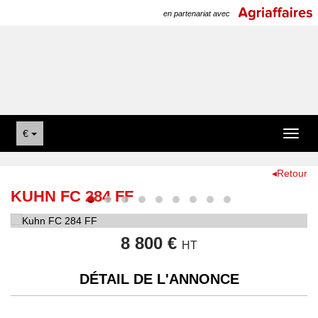
en partenariat avec
€
Toggl
naviga
◂Retour
KUHN FC 284 FF
8 800 €
HT
DÉTAIL DE L'ANNONCE