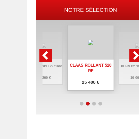
NOTRE SÉLECTION
CLAAS ROLLANT 520
 8830
JOSKIN MODULO 11000
KUHN FC 31
RF
0 €
16 200 €
10 00
25 400 €