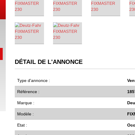
DÉTAIL DE L'ANNONCE
CLAAS ROL
25 DF-FF
KUHN FC 8830
JOSKIN MODULO 11000
R
0 €
25 000 €
16 200 €
25 4
Type d'annonce :
Vent
Référence :
185
Marque :
Deu
Modèle :
FIX
Etat :
Occ