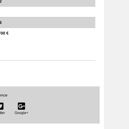
2
6
700 €
once
tter
Google+