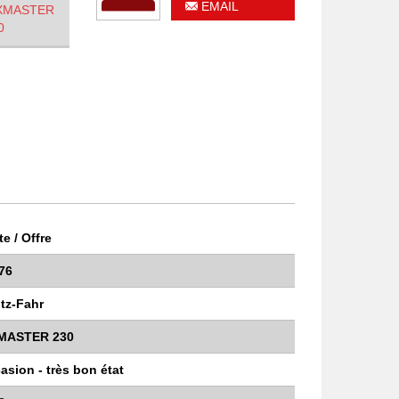
EMAIL
LANT 520
F
00 €
e / Offre
76
tz-Fahr
MASTER 230
asion - très bon état