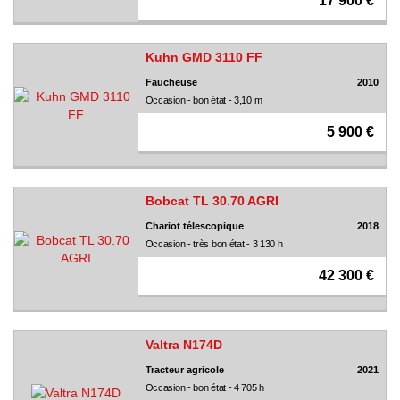
17 900 €
Kuhn GMD 3110 FF
Faucheuse
2010
Occasion - bon état - 3,10 m
5 900 €
Bobcat TL 30.70 AGRI
Chariot télescopique
2018
Occasion - très bon état - 3 130 h
42 300 €
Valtra N174D
Tracteur agricole
2021
Occasion - bon état - 4 705 h