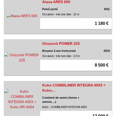
Atasa ARES 600
Pulvé porté
2011
Occasion - très bon état - 12 m
1 180 €
Orizzonti POWER 225
Broyeur à axe horizontal
2019
Occasion - très bon état - 2,3 m
8 500 €
Kuhn COMBILINER INTEGRA 4003 +
Kuhn...
Combiné de semis (herse +
semoir, ...)
Kuhn - COMBILINER INTEGRA 4003