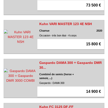
73 500 €
Kuhn VARI MASTER 123 4E NSH
Charrue
2020
Occasion - très bon état - 4 corps
15 800 €
Gaspardo DAMA 300 + Gaspardo DMR
30...
Combiné de semis (herse +
semoir, ...)
Gaspardo - DAMA 300
14 900 €
Kuhn FC 3125 DF-FF